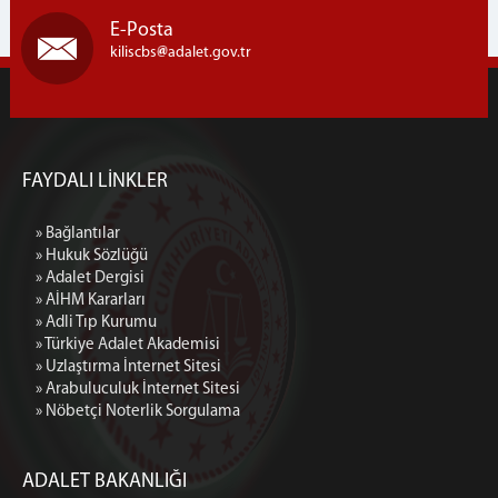
E-Posta
Adalet Komisyonu Başkanlığı
kiliscbs
adalet.gov.tr
Adalet Komisyonu Heyeti ve Kalemi
Ceza Mahkemeleri
1.Ağır Ceza Mahkemesi
2. Ağır Ceza mahkemesi
FAYDALI LİNKLER
1. Asliye Ceza Mahkemesi
2. Asliye Ceza Mahkemesi
» Bağlantılar
3. Asliye Ceza Mahkemesi
» Hukuk Sözlüğü
» Adalet Dergisi
4. Asliye Ceza Mahkemesi
» AİHM Kararları
5.Asliye Ceza mahkemesi
» Adli Tıp Kurumu
6.Asliye Ceza mahkemesi
» Türkiye Adalet Akademisi
» Uzlaştırma İnternet Sitesi
7.Asliye Ceza mahkemesi
» Arabuluculuk İnternet Sitesi
8.Asliye Ceza mahkemesi
» Nöbetçi Noterlik Sorgulama
İcra Ceza Mahkemesi
İnfaz Hakimliği
ADALET BAKANLIĞI
Sulh Ceza Hakimliği