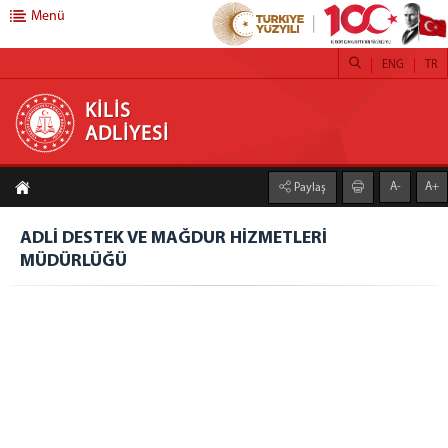
Menü
ENG
TR
KİLİS ADLİYESİ
KİLİS
ADLİYESİ
ANA SAYFA
A-
A+
Paylaş
ADLİYEMİZ
Kilis Adliye Sarayı Hakkında
ADLİ DESTEK VE MAĞDUR HİZMETLERİ
MÜDÜRLÜĞÜ
ATGV Lojmanı
Adli Tıp Şube Müdürlüğü
C.BAŞSAVCILIĞI
Cumhuriyet Başsavcılığı
CUMHURİYET BAŞSAVCISI
Cumhuriyet Savcıları
İdari İşler Müdürlüğü